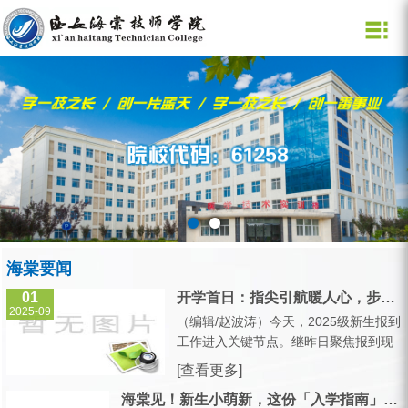
学院概况
招生网
新闻媒体
党团建设
教育教学
学工管理
就业创业
公共资源
学院概况
招生信息
通知公告
党政建设
教学新闻
学工动态
校长信箱
就业
学院领导
专业设置
海棠要闻
团员在线
教学公告
学生服务
图 书 馆
创业
部门设置
媒体海棠
学术研究
学生资助
校企合作
规章制度
学院标识
学院风采
技能大赛
公寓管理
学院校历
校车时刻表
学院视频
师资力量
心理健康
海棠要闻
01
开学首日：指尖引航暖人心，步履丈量迎新路
2025-09
（编辑/赵波涛）今天，2025级新生报到
工作进入关键节点。继昨日聚焦报到现
场的热闹景象后，今日校园里最动人的
[查看更多]
风景，藏在老师们礼貌的指引手势里，
海棠见！新生小萌新，这份「入学指南」请收...
藏在学长学姐志愿者穿梭的脚步中——