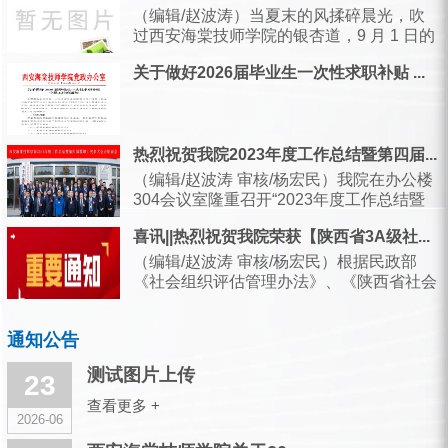
他们用“几千次抬手”与“几万步奔波...
（编辑/赵波涛）当夏末的风揉碎晨光，吹
过西安海棠技师学院的银杏道，9 月 1 日的
校园里，引导旗已轻轻扬起，实训楼的玻
关于做好2026届毕业生一次性求职补贴 ...
璃...
热烈祝贺我院2023年度工作总结暨第四届...
（编辑/赵波涛 审核/杨宏民）我院在办公楼
304会议室隆重召开“2023年度工作总结暨
第四届教职员工代表大会...
喜讯||热烈祝贺我院荣获【陕西省3A级社...
（编辑/赵波涛 审核/杨宏民）根据民政部
《社会组织评估管理办法》、《陕西省社会
组织评估管理办法》等有关规定，经过社会
组织...
通知公告
测试图片上传
23
查看更多 +
2026-06