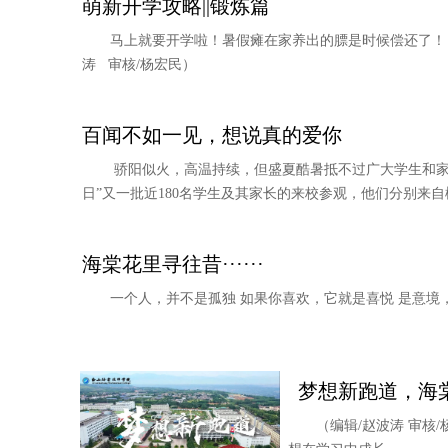
萌新开学攻略||锻炼篇
马上就要开学啦！暑假瘫在家养出的膘是时候偿还了！
涛 审核/杨宏民）
百闻不如一见，想说真的爱你
骄阳似火，高温持续，但盛夏酷暑抵不过广大学生和家
日”又一批近180名学生及其家长的来校参观，他们分别来自榆
海棠花里寻往昔······
一个人，并不是孤独 如果你喜欢，它就是喜悦 是意境
梦想新跑道，海
（编辑/赵波涛 审核