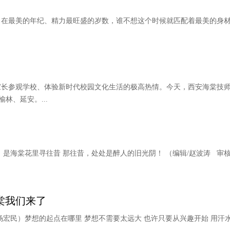
 在最美的年纪、精力最旺盛的岁数，谁不想这个时候就匹配着最美的身材
长参观学校、体验新时代校园文化生活的极高热情。今天，西安海棠技师
林、延安。...
，是海棠花里寻往昔 那往昔，处处是醉人的旧光阴！ （编辑/赵波涛 审核
棠我们来了
/杨宏民）梦想的起点在哪里 梦想不需要太远大 也许只要从兴趣开始 用汗