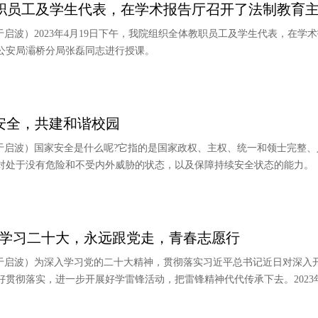
职员工及学生代表，在学术报告厅召开了法制教育
/于启波）2023年4月19日下午，我院组织全体教职员工及学生代表，在
公安局灞桥分局张磊同志进行授课。
护国家安全，共建和谐校园
核/于启波）国家安全是什么呢?它指的是国家政权、主权、统一和领士完整
对处于没有危险和不受内外威胁的状态，以及保障持续安全状态的能力。
||学习二十大，永远跟党走，青春志愿行
核/于启波）为深入学习党的二十大精神，贯彻落实习近平总书记近日对深入
贯彻落实，进一步开展好学雷锋活动，把雷锋精神代代传承下去。2023