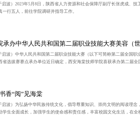
/于启波）2023年5月8日，陕西省人力资源和社会保障厅副厅长张虎成、
真一行五人，前往学院调研并指导工作。
院承办中华人民共和国第二届职业技能大赛美容（世赛
/于启波）中华人民共和国第二届职业技能大赛（以下可简称第二届全国职业技
陕西省选拔赛赛点承办单位近日确定，西安海棠技师学院喜获承办第二届全
味书香“阅”见海棠
核/于启波）为弘扬中华民族传统文化，倡导尊重知识、崇尚文明的阅读理念
助学生全面成长，加强学生的使命感和责任感，丰富校园文化生活，在全