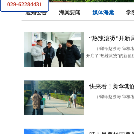
029-62284431
通知公告
海棠要闻
媒体海棠
学
“热辣滚烫”开新
（编辑/赵波涛 审
开启了“热辣滚烫”的新征
快来看！新学期的
（编辑/赵波涛 审