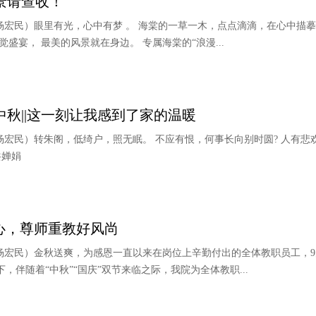
景请查收！
/杨宏民）眼里有光，心中有梦 。 海棠的一草一木，点点滴滴，在心中描摹
盛宴， 最美的风景就在身边。 专属海棠的“浪漫...
秋||这一刻让我感到了家的温暖
/杨宏民）转朱阁，低绮户，照无眠。 不应有恨，何事长向别时圆? 人有
共婵娟
心，尊师重教好风尚
/杨宏民）金秋送爽，为感恩一直以来在岗位上辛勤付出的全体教职员工，9
，伴随着“中秋”“国庆”双节来临之际，我院为全体教职...