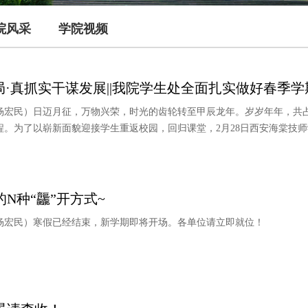
院风采
学院视频
局·真抓实干谋发展||我院学生处全面扎实做好春季学期
核/杨宏民）日迈月征，万物兴荣，时光的齿轮转至甲辰龙年。岁岁年年，共
程。为了以崭新面貌迎接学生重返校园，回归课堂，2月28日西安海棠技师学
N种“龘”开方式~
核/杨宏民）寒假已经结束，新学期即将开场。各单位请立即就位！