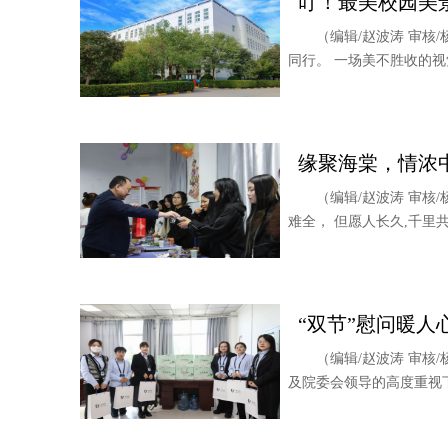
叮！最美校园美
（编辑/赵波涛 审核
同行。 一场美不胜收的视觉
缘聚海棠，情浓中
（编辑/赵波涛 审核
难全， 但愿人长久,千里
“双节”慰问暖人
（编辑/赵波涛 审核
及院委会领导的高度重视下